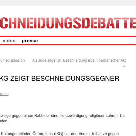
video
presse
iumsdiskussion
Als Jude sage ich, Beschneidung ist ein barbarischer Akt
→
IKG ZEIGT BESCHNEIDUNGSGEGNER
dreas
nzeige gegen einen Rabbiner eine Herabwürdigung religiöser Lehren. Es
nden.
 Kultusgemeinden Österreichs (IKG) hat den Verein „Initiative gegen