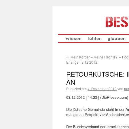
wissen
fühlen
glauben
←
Mein Körper – Meine Rechte?! – Pod
Erlangen 3.12.2012
RETOURKUTSCHE: 
AN
Publiziert am
4. Dezember 2012
von
an
03.12.2012 | 14:23 | (DiePresse.com)
Die jüdische Gemeinde sieht in der A
mangle an Respekt vor Andersdenke
Der Bundesverband der Israelitischen