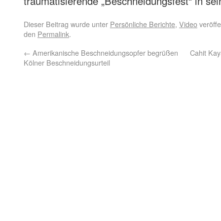
traumatisierende „Beschneidungsfest“ in sei
Dieser Beitrag wurde unter
Persönliche Berichte
,
Video
veröffe
den
Permalink
.
←
Amerikanische Beschneidungsopfer begrüßen
Cahit Kaya
Kölner Beschneidungsurteil