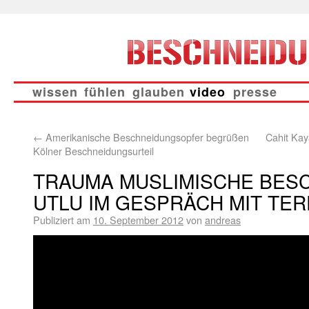
wissen
fühlen
glauben
video
presse
←
Amerikanische Beschneidungsopfer begrüßen
Cahit Kaya
Kölner Beschneidungsurteil
TRAUMA MUSLIMISCHE BESC
UTLU IM GESPRÄCH MIT TER
Publiziert am
10. September 2012
von
andreas